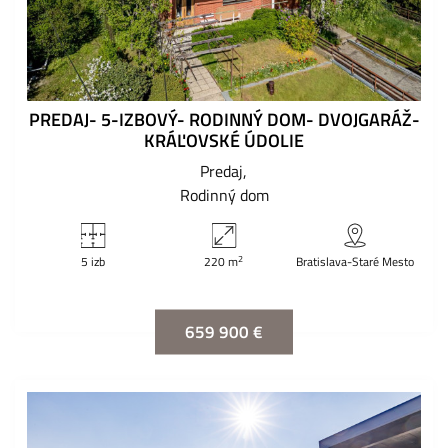
PREDAJ- 5-IZBOVÝ- RODINNÝ DOM- DVOJGARÁŽ-
KRÁĽOVSKÉ ÚDOLIE
Predaj
Rodinný dom
2
5 izb
220 m
Bratislava-Staré Mesto
659 900 €