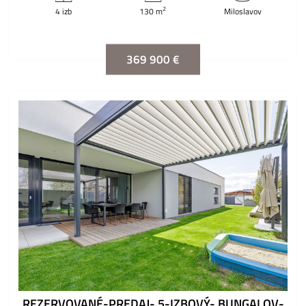
2
4 izb
130 m
Miloslavov
369 900 €
REZERVOVANÉ-PREDAJ- 5-IZBOVÝ- BUNGALOV-