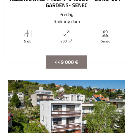
GARDENS- SENEC
Predaj
Rodinný dom
2
5 izb
200 m
Senec
449 000 €