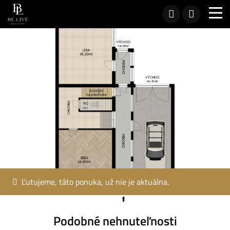
Ľutujeme, táto ponuka, už nie je aktuálna.
Podobné nehnuteľnosti