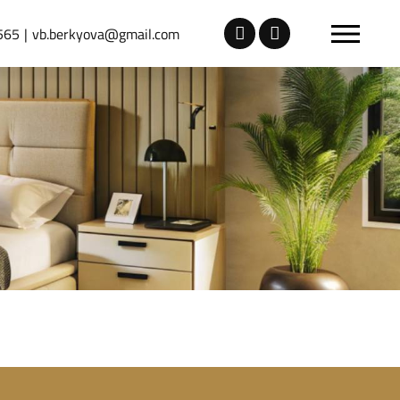
565
vb.berkyova@gmail.com