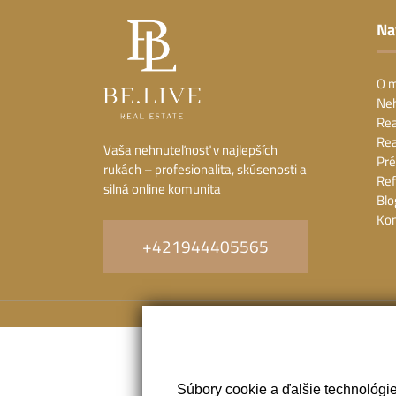
Na
O 
Neh
Rea
Rea
Vaša nehnuteľnosť v najlepších
Pré
rukách – profesionalita, skúsenosti a
Ref
silná online komunita
Blo
Kon
+421944405565
Súbory cookie a ďalšie technológi