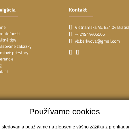
vigácia
Kontakt
mne
Vietnamská 45, 821 04 Bratis
nuteľnosti
+421944405565
litné tipy
vb.berkyova@gmail.com
lizované zákazky
miové priestory
erencie
g
takt
Ochrana osobných údajov
|
Pravidlá cookies
Používame cookies
webdesign
|
webex.digital
e sledovania používame na zlepšenie vášho zážitku z prehliadan