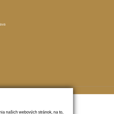
lava
ia našich webových stránok, na to,