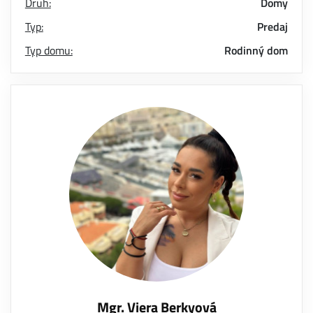
Druh:
Domy
Typ:
Predaj
Typ domu:
Rodinný dom
Mgr. Viera Berkyová