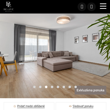
Exkluzívna ponuka
Pridať medzi obľúbené
Sledovať ponuku