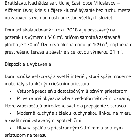
Bratislavu. Nachádza sa v tichej časti obce Miloslavov –
Alžbetin Dvor, kde si užijete kľudné bývanie bez ruchu mesta,
no zároveň s rýchlou dostupnosťou všetkých služieb.
Dom bol skolaudovaný v roku 2018 a je postavený na
pozemku s výmerou 446 m², pričom samotná zastavaná
plocha je 130 m². Úžitková plocha domu je 109 m², doplnená o
prestrešenú terasu a závetrie s celkovou výmerou 21 m².
Dispozícia a vybavenie
Dom ponúka veľkorysý a svetlý interiér, ktorý spája moderné
materiály s funkčným riešením priestoru.
• Vstupná predsieň s dostatočným úložným priestorom
• Priestranná obývacia izba s veľkoformátovými oknami,
ktoré zabezpečujú prirodzené svetlo a prepojenie s terasou
• Moderná kuchyňa s bielou kuchynskou linkou na mieru
a kvalitnými vstavanými spotrebičmi
• Hlavná spálňa s priestranným šatníkom a priamym
prístupom na terasu