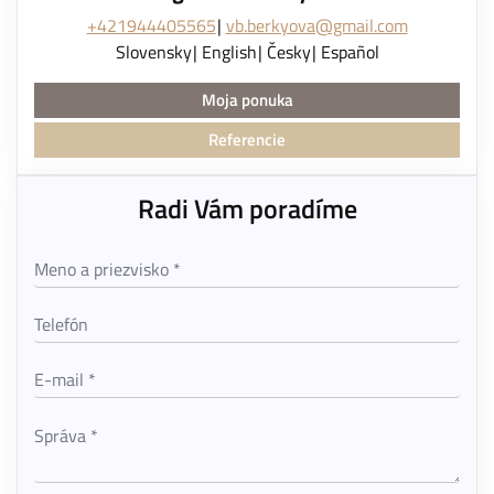
+421944405565
vb.berkyova@gmail.com
Slovensky
English
Česky
Español
Moja ponuka
Referencie
Radi Vám poradíme