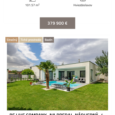
2
101.57 m
Hviezdoslavov
379 900 €
Slnečný
Tiché prostredie
Bazén