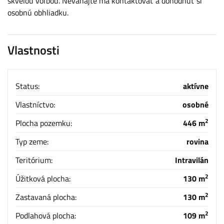
skvelou voľbou. Neváhajte ma kontaktovať a dohodnúť si
osobnú obhliadku.
Vlastnosti
Status:
aktívne
Vlastníctvo:
osobné
2
Plocha pozemku:
446 m
Typ zeme:
rovina
Teritórium:
Intravilán
2
Úžitková plocha:
130 m
2
Zastavaná plocha:
130 m
2
Podlahová plocha:
109 m