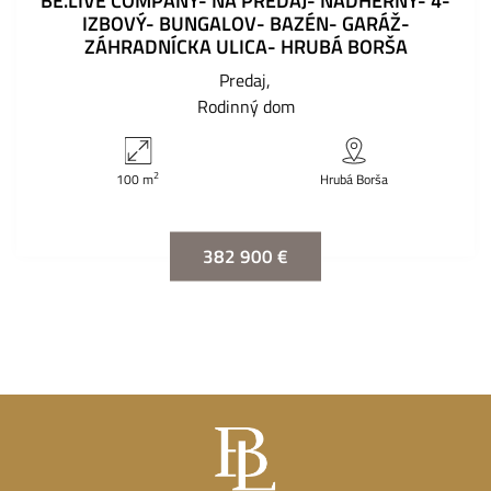
BE.LIVE COMPANY- NA PREDAJ- NÁDHERNÝ- 4-
IZBOVÝ- BUNGALOV- BAZÉN- GARÁŽ-
ZÁHRADNÍCKA ULICA- HRUBÁ BORŠA
Predaj
Rodinný dom
2
100 m
Hrubá Borša
382 900 €