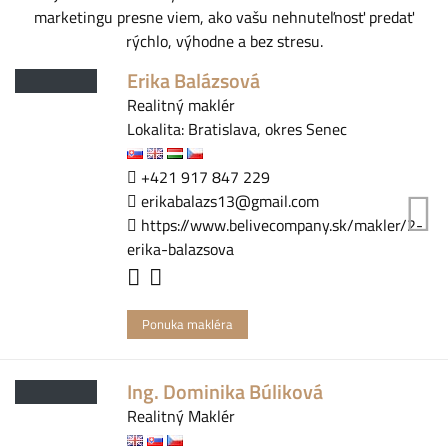
marketingu presne viem, ako vašu nehnuteľnosť predať
rýchlo, výhodne a bez stresu.
Erika Balázsová
Realitný maklér
Lokalita: Bratislava, okres Senec
+421 917 847 229
erikabalazs13@gmail.com
https://www.belivecompany.sk/makler/2-
erika-balazsova
Ponuka makléra
Ing. Dominika Búliková
Realitný Maklér