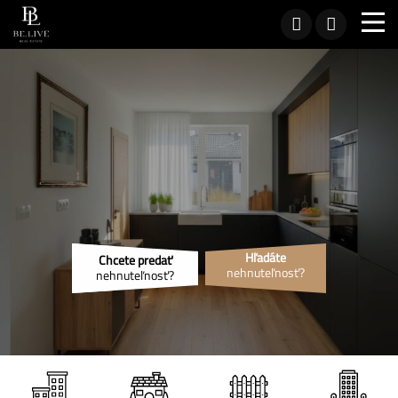
Hľadáte
Chcete predať
nehnuteľnosť?
nehnuteľnosť?