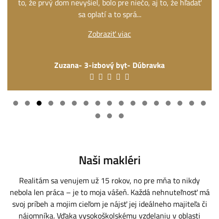
to, že prvý dom nevyšiel, bolo pre niečo, aj to, že hľadať
sa oplatí a to sprá
...
Zobraziť viac
Zuzana- 3-izbový byt- Dúbravka
Naši makléri
Realitám sa venujem už 15 rokov, no pre mňa to nikdy
nebola len práca – je to moja vášeň. Každá nehnuteľnosť má
svoj príbeh a mojim cieľom je nájsť jej ideálneho majiteľa či
nájomníka. Vďaka vysokoškolskému vzdelaniu v oblasti