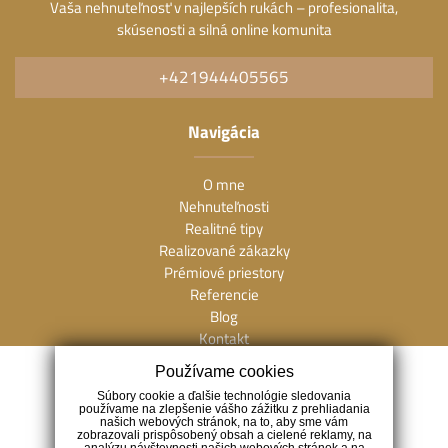
Vaša nehnuteľnosť v najlepších rukách – profesionalita,
skúsenosti a silná online komunita
+421944405565
Navigácia
O mne
Nehnuteľnosti
Realitné tipy
Realizované zákazky
Prémiové priestory
Referencie
Blog
Kontakt
Používame cookies
Kontakt
Súbory cookie a ďalšie technológie sledovania
používame na zlepšenie vášho zážitku z prehliadania
našich webových stránok, na to, aby sme vám
Vietnamská 45, 821 04 Bratislava
zobrazovali prispôsobený obsah a cielené reklamy, na