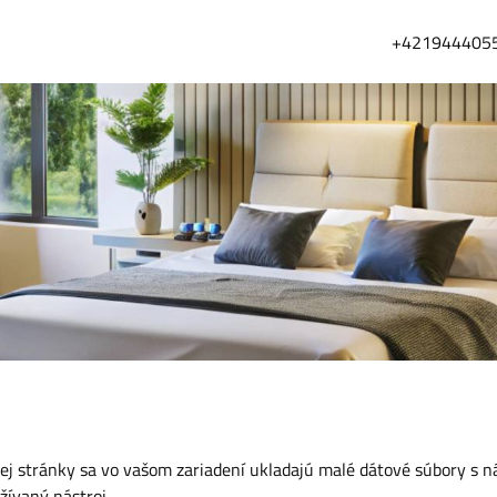
+421944405
j stránky sa vo vašom zariadení ukladajú malé dátové súbory s n
žívaný nástroj.