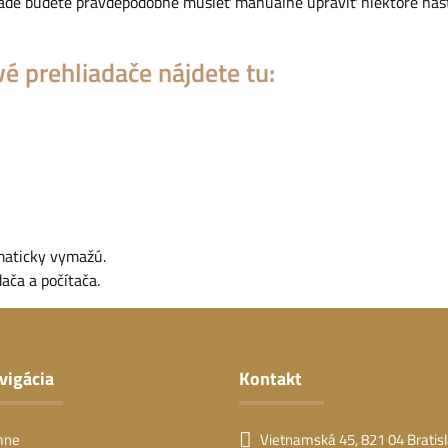
pade budete pravdepodobne musieť manuálne upraviť niektoré nas
é prehliadače nájdete tu:
maticky vymažú.
ača a počítača.
vigácia
Kontakt
mne
Vietnamská 45, 821 04 Bratis