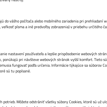
ajú do vášho počítača alebo mobilného zariadenia pri prehliadaní
k, veľkosť písma a iné predvoľby zobrazenia) v priebehu určitého 
nie nastavení používateľa a lepšie prispôsobenie webových strán
ponúkajú pri návšteve webových stránok vyšší komfort. Tieto súb
usia fungovať podľa určenia. Informácie týkajúce sa súborov Cook
toré sú tu popísané.
 potrieb. Môžete odstrániť všetky súbory Cookies, ktoré sú už ulo