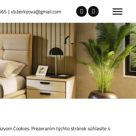
565
vb.berkyova@gmail.com
ázvom Cookies. Prezeraním týchto stránok súhlasíte s