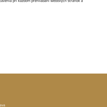
tavenia pri každom prehliadaní webových stránok a
lava