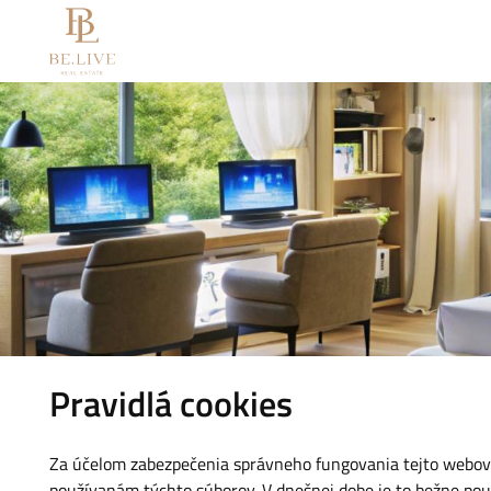
Pravidlá cookies
Za účelom zabezpečenia správneho fungovania tejto webove
používanám týchto súborov. V dnešnej dobe je to bežne pou