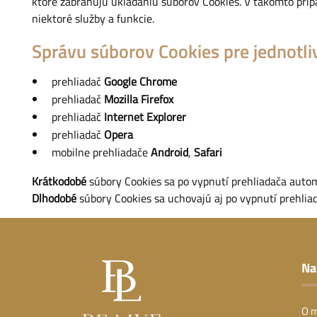
ktoré zabraňujú ukladaniu súborov Cookies. V takomto prí
niektoré služby a funkcie.
Správu súborov Cookies pre jednotliv
prehliadač
Google Chrome
prehliadač
Mozilla Firefox
prehliadač
Internet Explorer
prehliadač
Opera
mobilne prehliadače
Android
,
Safari
Krátkodobé
súbory Cookies sa po vypnutí prehliadača auto
Dlhodobé
súbory Cookies sa uchovajú aj po vypnutí prehliad
Na
O 