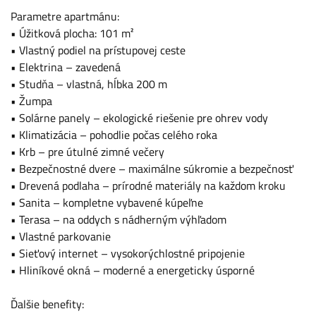
Parametre apartmánu:
• Úžitková plocha: 101 m²
• Vlastný podiel na prístupovej ceste
• Elektrina – zavedená
• Studňa – vlastná, hĺbka 200 m
• Žumpa
• Solárne panely – ekologické riešenie pre ohrev vody
• Klimatizácia – pohodlie počas celého roka
• Krb – pre útulné zimné večery
• Bezpečnostné dvere – maximálne súkromie a bezpečnosť
• Drevená podlaha – prírodné materiály na každom kroku
• Sanita – kompletne vybavené kúpeľne
• Terasa – na oddych s nádherným výhľadom
• Vlastné parkovanie
• Sieťový internet – vysokorýchlostné pripojenie
• Hliníkové okná – moderné a energeticky úsporné
Ďalšie benefity: