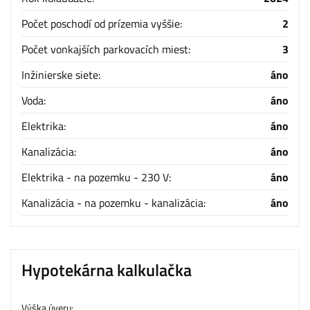
Počet poschodí od prízemia vyššie:
2
Počet vonkajších parkovacích miest:
3
Inžinierske siete:
áno
Voda:
áno
Elektrika:
áno
Kanalizácia:
áno
Elektrika - na pozemku - 230 V:
áno
Kanalizácia - na pozemku - kanalizácia:
áno
Hypotekárna kalkulačka
Výška úveru: