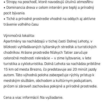
• Stropy na poschodí, ktoré navodzujú útulnú atmosféru
• Dominancia dreva v celom interiéri pre teplý a prírodný
pocit bývania
• Tiché a prírodné prostredie vhodné na oddych aj aktívne
trávenie voľného času
Výnimočná lokalita:
Apartmány sa nachádzajú v tichej časti Dolnej Lehoty, v
blízkosti vyhľadávaných lyžiarskych stredísk a turistických
chodníkov. Krásne prostredie Nízkych Tatier zaručuje
celoročné možnosti rekreácie – v zime lyžovanie, v lete
turistika a cykloturistika. Dolná Lehota sa nachádza približne
15 km od mesta Brezno, čo predstavuje asi 20 minút jazdy
autom. Táto výhodná poloha zabezpečuje rýchly prístup k
mestským službám, obchodom a kultúrnym podujatiam,
pričom si zároveň zachováva pokojné a prírodné prostredie.
Cena a viac informácií: Na vyžiadanie.