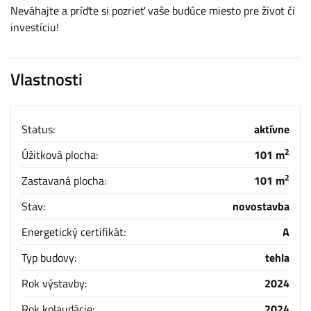
Neváhajte a príďte si pozrieť vaše budúce miesto pre život či
investíciu!
Vlastnosti
Status:
aktívne
2
Úžitková plocha:
101 m
2
Zastavaná plocha:
101 m
Stav:
novostavba
Energetický certifikát:
A
Typ budovy:
tehla
Rok výstavby:
2024
Rok kolaudácie:
2024