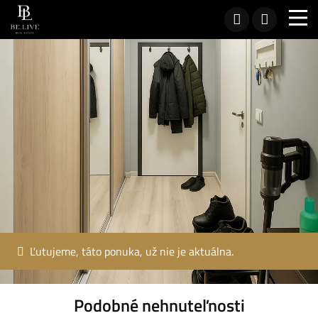
Ľutujeme, táto ponuka, už nie je aktuálna.
Podobné nehnuteľnosti