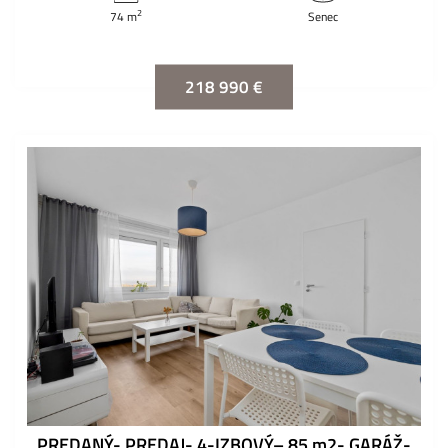
2
74 m
Senec
218 990 €
PREDANÝ- PREDAJ- 4-IZBOVÝ– 85 m2- GARÁŽ-